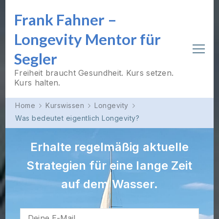
Frank Fahner –
Longevity Mentor für
Segler
Freiheit braucht Gesundheit. Kurs setzen.
Kurs halten.
Home
Kurswissen
Longevity
Was bedeutet eigentlich Longevity?
Erhalte regelmäßig aktuelle
Strategien für eine lange Zeit
auf dem Wasser.