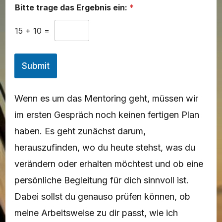
*
Bitte trage das Ergebnis ein:
*
D
e
i
15
+
10
=
n
e
*
Submit
Wenn es um das Mentoring geht, müssen wir
im ersten Gespräch noch keinen fertigen Plan
haben. Es geht zunächst darum,
herauszufinden, wo du heute stehst, was du
verändern oder erhalten möchtest und ob eine
persönliche Begleitung für dich sinnvoll ist.
Dabei sollst du genauso prüfen können, ob
meine Arbeitsweise zu dir passt, wie ich